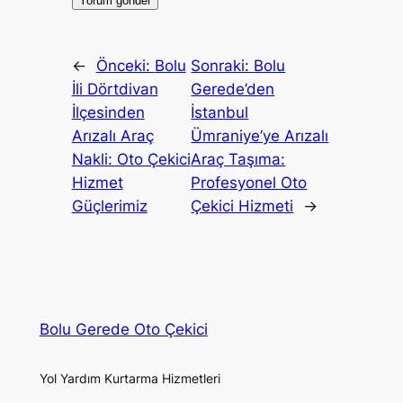
←
Önceki:
Bolu
Sonraki:
Bolu
İli Dörtdivan
Gerede’den
İlçesinden
İstanbul
Arızalı Araç
Ümraniye’ye Arızalı
Nakli: Oto Çekici
Araç Taşıma:
Hizmet
Profesyonel Oto
Güçlerimiz
Çekici Hizmeti
→
Bolu Gerede Oto Çekici
Yol Yardım Kurtarma Hizmetleri